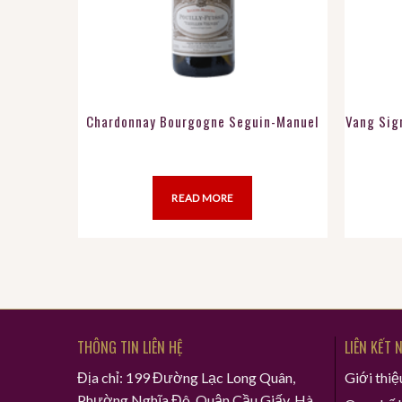
Chardonnay Bourgogne Seguin-Manuel
Vang Sig
READ MORE
THÔNG TIN LIÊN HỆ
LIÊN KẾT 
Địa chỉ: 199 Đường Lạc Long Quân,
Giới thiệ
Phường Nghĩa Đô, Quận Cầu Giấy, Hà