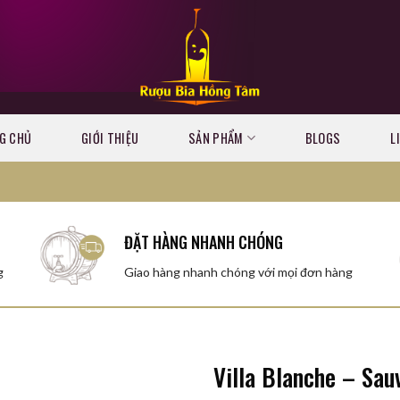
ồng Tâm Uy Tín Chúc quý khách có những giây phút mua sắm vui
G CHỦ
GIỚI THIỆU
SẢN PHẨM
BLOGS
L
ĐẶT HÀNG NHANH CHÓNG
g
Giao hàng nhanh chóng với mọi đơn hàng
Villa Blanche – Sau