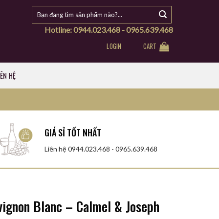
Search
for:
Hotline: 0944.023.468 - 0965.639.468
 vẻ
LOGIN
CART
IÊN HỆ
GIÁ SỈ TỐT NHẤT
Liên hệ 0944.023.468 - 0965.639.468
vignon Blanc – Calmel & Joseph