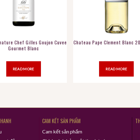
nature Chef Gilles Goujon Cuvee
Chateau Pape Clement Blanc 2
Gourmet Blanc
READ MORE
READ MORE
NHANH
CAM KẾT SẢN PHẨM
TH
u
Cam kết sản phẩm