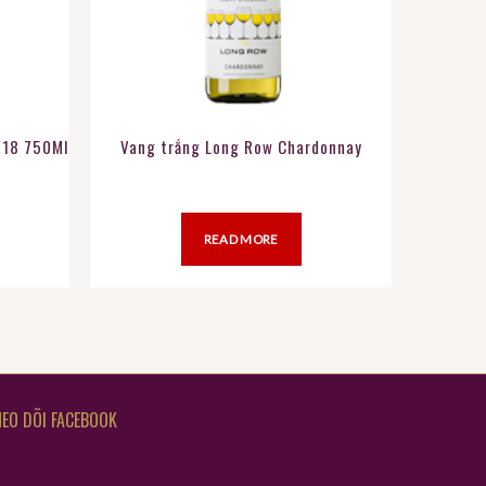
018 750Ml
Vang trắng Long Row Chardonnay
READ MORE
EO DÕI FACEBOOK