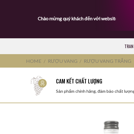
Skip
to
Chào mừng quý khách đến với website Rượu Bia H
content
TRAN
HOME
/
RƯỢU VANG
/
RƯỢU VANG TRẮNG
CAM KẾT CHẤT LƯỢNG
Sản phẩm chính hãng, đảm bảo chất lượn