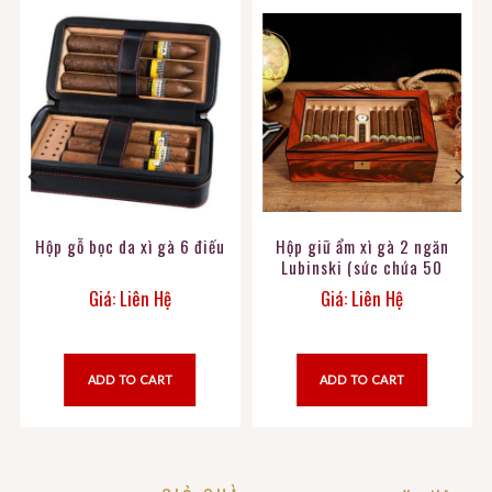
Hộp gỗ bọc da xì gà 6 điếu
Hộp giữ ẩm xì gà 2 ngăn
Lubinski (sức chứa 50
điếu)
Giá: Liên Hệ
Giá: Liên Hệ
ADD TO CART
ADD TO CART