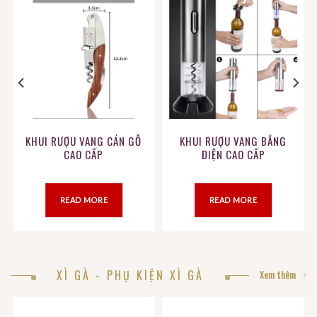
KHUI RƯỢU VANG CÁN GỖ
KHUI RƯỢU VANG BẰNG
CAO CẤP
ĐIỆN CAO CẤP
READ MORE
READ MORE
XÌ GÀ - PHỤ KIỆN XÌ GÀ
Xem thêm