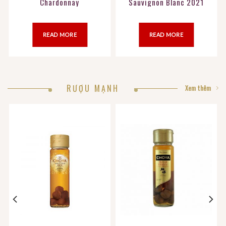
Chardonnay
Sauvignon Blanc 2021
READ MORE
READ MORE
RƯỢU MẠNH
Xem thêm