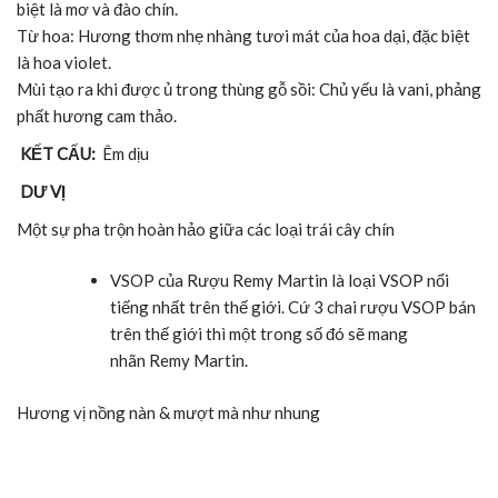
biệt là mơ và đào chín.
Từ hoa: Hương thơm nhẹ nhàng tươi mát của hoa dại, đặc biệt
là hoa violet.
Mùi tạo ra khi được ủ trong thùng gỗ sồi: Chủ yếu là vani, phảng
phất hương cam thảo.
KẾT CẤU:
Êm dịu
DƯ VỊ
Một sự pha trộn hoàn hảo giữa các loại trái cây chín
VSOP của Rượu Remy Martin là loại VSOP nổi
tiếng nhất trên thế giới. Cứ 3 chai rượu VSOP bán
trên thế giới thì một trong số đó sẽ mang
nhãn Remy Martin.
Hương vị nồng nàn & mượt mà như nhung