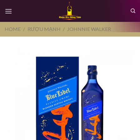
Skip
to
content
HOME
/
RƯỢU MẠNH
/
JOHNNIE WALKER