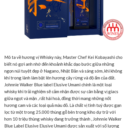
Mô ta về hương vị Whisky này, Master Chef Kei Kobayashi cho
biết nó gợi anh nhớ đến khoảnh khắc dạo bước giữa những
ngọn núi tuyệt đẹp ở Nagano, Nhật Bản và sáng sớm, khi không
khí trong lành làm bật lên hương cây rừng và độ ẩm của đất.
Johnnie Walker Blue label Elusive Umami chính là một loại
whisky khi trải nghiệm sẽ cảm nhận được sự cân bằng vị giacs
giữa ngọt và mặn , rất hài hoà, đồng thời mang những nốt
hương cam và các loại quả màu đỏ. Là chất vị tinh tuý được gạn
lọc từ một trong 25.000 thùng gỗ bên trong kiho dự trữ với
hơn 10 triệu thùng whisky đang trưởng thành , Johnnie Walker
Blue Label Elusive Elusive Umami được sản xuất với số lượng