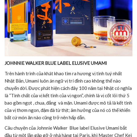
JOHNNIE WALKER BLUE LABEL ELUSIVE UMAMI
Trên hành trình của khát khao tìm ra hương vị tinh tuý nhất
Nhật Bản, Umami luôn án ngữ vị trí đỉnh cao không thể nào
chuyển dời. Được phát hiện cách đây 100 năm tại Nhật có nghĩa
là “Tinh chất của vị kết tinh của vị ngon”, chính là vị cốt lõi thứ 5
bao gồm ngọt , chua, đắng và mặn. Umami được mô tả là kết tinh
của vị thơm ngon, đậm đà từ thịt; âm hưởng của nó có thể khiến
bất cứ món ăn nào cũng trở nên hấp dẫn.
Câu chuyện của Johnnie Walker Blue label Elusive Umami bắt
đầu từ một lần gặp gỡ ở nhà hàng tại Paris, khi Master Chef Kei