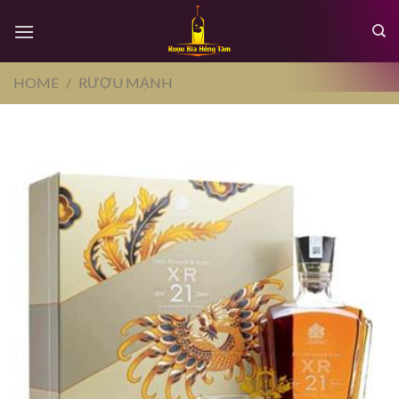
Skip
to
content
HOME
/
RƯỢU MẠNH