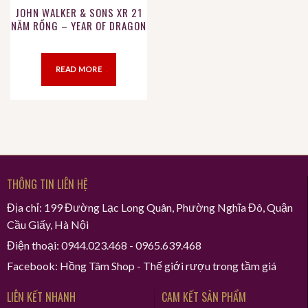
JOHN WALKER & SONS XR 21
NĂM RỒNG – YEAR OF DRAGON
READ MORE
THÔNG TIN LIÊN HỆ
Địa chỉ: 199 Đường Lạc Long Quân, Phường Nghĩa Đô, Quận
Cầu Giấy, Hà Nội
Điện thoại: 0944.023.468 - 0965.639.468
Facebook: Hồng Tâm Shop - Thế giới rượu trong tầm giá
LIÊN KẾT NHANH
CAM KẾT SẢN PHẨM