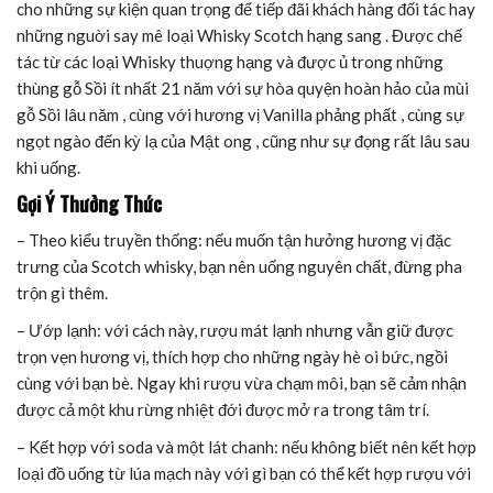
cho những sự kiện quan trọng để tiếp đãi khách hàng đối tác hay
những nguời say mê loại Whisky Scotch hạng sang . Được chế
tác từ các loại Whisky thuợng hạng và được ủ trong những
thùng gỗ Sồi ít nhất 21 năm với sự hòa quyện hoàn hảo của mùi
gỗ Sồi lâu năm , cùng với hương vị Vanilla phảng phất , cùng sự
ngọt ngào đến kỳ lạ của Mật ong , cũng như sự đọng rất lâu sau
khi uống.
Gợi Ý Thưởng Thức
– Theo kiểu truyền thống: nếu muốn tận hưởng hương vị đặc
trưng của Scotch whisky, bạn nên uống nguyên chất, đừng pha
trộn gì thêm.
– Ướp lạnh: với cách này, rượu mát lạnh nhưng vẫn giữ được
trọn vẹn hương vị, thích hợp cho những ngày hè oi bức, ngồi
cùng với bạn bè. Ngay khi rượu vừa chạm môi, bạn sẽ cảm nhận
được cả một khu rừng nhiệt đới được mở ra trong tâm trí.
– Kết hợp với soda và một lát chanh: nếu không biết nên kết hợp
loại đồ uống từ lúa mạch này với gì bạn có thể kết hợp rượu với