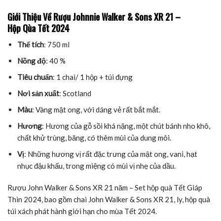
Giới Thiệu Về Rượu Johnnie Walker & Sons XR 21 –
Hộp Qùa Tết 2024
Thể tích
: 750 ml
Nồng độ
: 40 %
Tiêu chuẩn
: 1 chai/ 1 hộp + túi đựng
Nơi sản xuất
: Scotland
Màu
: Vàng mật ong, với dáng vẻ rất bắt mắt.
Hương
: Hương của gỗ sồi khá nặng, một chút bánh nho khô,
chất khử trùng, băng, có thêm mùi của dung môi.
Vị
: Những hương vị rất đặc trưng của mật ong, vani, hạt
nhục đậu khấu, trong miệng có mùi vị nhẹ của dầu.
Rượu John Walker & Sons XR 21 năm – Set hộp quà Tết Giáp
Thìn 2024, bao gồm chai John Walker & Sons XR 21, ly, hộp quà
túi xách phát hành giới hạn cho mùa Tết 2024.